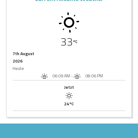
33
7th August
2026
Heute
06:09 AM
-
08:06 PM
Jetzt
24