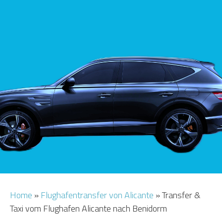
MIETWAGEN
FLUGHAFENTRANSFER
FLUGHAFEN INFO
HOTELS
Home
»
Flughafentransfer von Alicante
»
Transfer &
Taxi vom Flughafen Alicante nach Benidorm