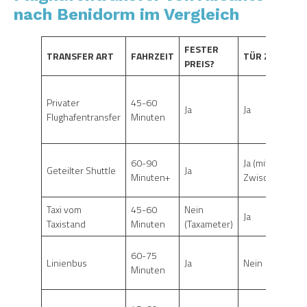
nach Benidorm im Vergleich
FESTER
TRANSFER ART
FAHRZEIT
TÜR ZU TÜR?
PREIS?
Privater
45-60
Ja
Ja
Flughafentransfer
Minuten
60-90
Ja (mit
Geteilter Shuttle
Ja
Minuten+
Zwischenstopp
Taxi vom
45-60
Nein
Ja
Taxistand
Minuten
(Taxameter)
60-75
Linienbus
Ja
Nein
Minuten