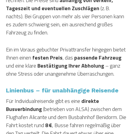
rechnen. Die Preise sind
abhängig von Verkehr,
Tageszeit und eventuellen Zuschlägen
(z. B.
nachts). Bei Gruppen von mehr als vier Personen kann
es zudem schwierig sein, ein ausreichend großes
Fahrzeug zu finden.
Ein im Voraus gebuchter Privattransfer hingegen bietet
Ihnen einen
festen Preis
, das
passende Fahrzeug
und eine klare
Bestätigung Ihrer Abholung
– ganz
ohne Stress oder unangenehme Überraschungen.
Linienbus – für unabhängige Reisende
Für Individualreisende gibt es eine
direkte
Busverbindung
(betrieben von ALSA) zwischen dem
Flughafen Alicante und dem Busbahnhof Benidorm. Die
Fahrt kostet rund
8 €
, Busse fahren regelmäßig über
den Tag verteilt. Die Fahrt dauert etwas über eine